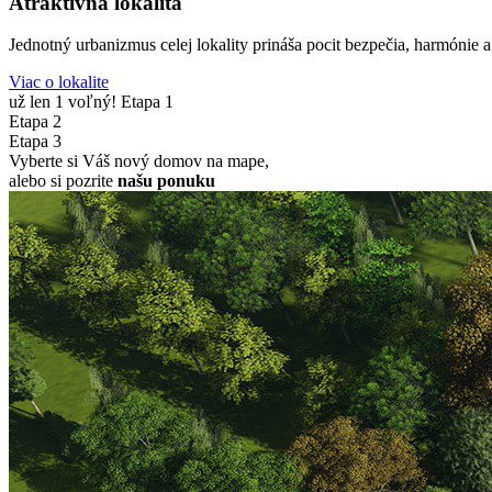
Atraktívna lokalita
Jednotný urbanizmus celej lokality prináša pocit bezpečia, harmónie 
Viac o lokalite
už len 1 voľný!
Etapa 1
Etapa 2
Etapa 3
Vyberte si Váš nový domov na mape,
alebo si pozrite
našu ponuku