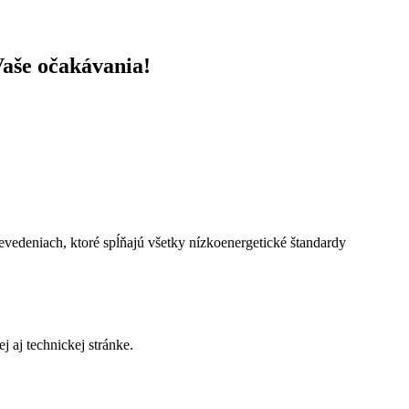
aše očakávania!
edeniach, ktoré spĺňajú všetky nízkoenergetické štandardy
j aj technickej stránke.